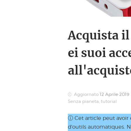
Acquista il
ei suoi acc
all'acquist
Aggiornato
12 Aprile 2019
Senza pianeta
,
tutorial
ⓘ Cet article peut avoir
d'outils automatiques. 