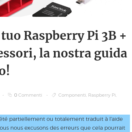
 tuo Raspberry Pi 3B +
essori, la nostra guida
o!
-
0
Commenti
-
Componenti
,
Raspberry Pi
,
 été partiellement ou totalement traduit à l'aide
Nous nous excusons des erreurs que cela pourrait