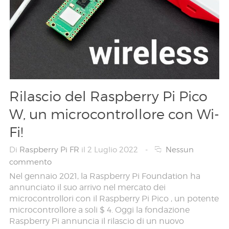
Rilascio del Raspberry Pi Pico
W, un microcontrollore con Wi-
Fi!
Di
Raspberry Pi FR
il 2 Luglio 2022
-
Nessun
commento
Nel gennaio 2021, la Raspberry Pi Foundation ha
annunciato il suo arrivo nel mercato dei
microcontrollori con il Raspberry Pi Pico , un potente
microcontrollore a soli $ 4. Oggi la fondazione
Raspberry Pi annuncia il rilascio di un nuovo