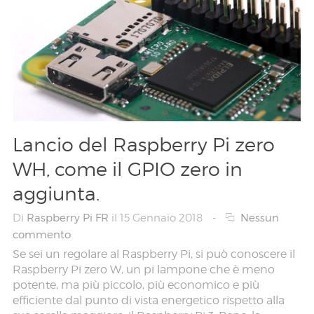
Lancio del Raspberry Pi zero
WH, come il GPIO zero in
aggiunta.
Di
Raspberry Pi FR
il 15 Gennaio 2018
-
Nessun
commento
Se sei un regolare al Raspberry Pi, si può conoscere il
Raspberry Pi zero W, un pi lampone che è meno
potente, ma più piccolo, più economico e più
efficiente dal punto di vista energetico rispetto alla