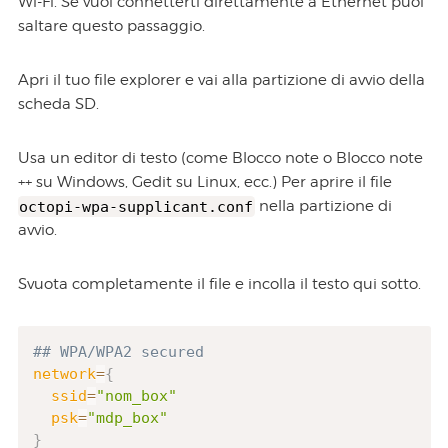
Wi-Fi. Se vuoi connetterti direttamente a Ethernet puoi
saltare questo passaggio.
Apri il tuo file explorer e vai alla partizione di avvio della
scheda SD.
Usa un editor di testo (come Blocco note o Blocco note
++ su Windows, Gedit su Linux, ecc.) Per aprire il file
octopi-wpa-supplicant.conf
nella partizione di
avvio.
Svuota completamente il file e incolla il testo qui sotto.
## WPA/WPA2 secured
network
=
{
ssid
=
"nom_box"
psk
=
"mdp_box"
}