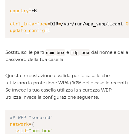
country
=
FR

ctrl_interface
=
DIR
=
/var/run/wpa_supplicant 
GRO
update_config
=
1
Sostituisci le parti
nom_box
e
mdp_box
dal nome e dalla
password della tua casella.
Questa impostazione è valida per le caselle che
utilizzano la protezione WPA (90% delle caselle recenti).
Se invece la tua casella utilizza la sicurezza WEP,
utilizza invece la configurazione seguente.
## WEP "secured"
network
=
{
ssid
=
"nom_box"