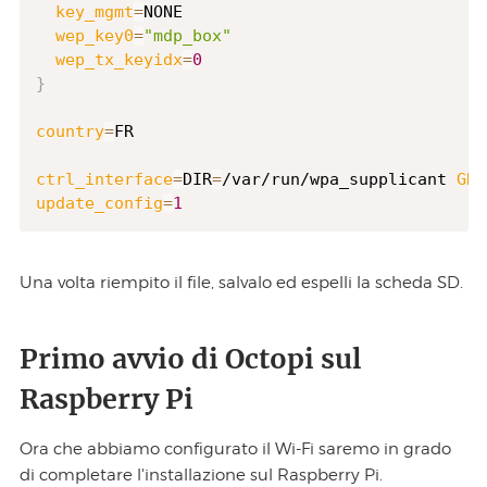
key_mgmt
=
NONE

wep_key0
=
"mdp_box"
wep_tx_keyidx
=
0
}
country
=
FR

ctrl_interface
=
DIR
=
/var/run/wpa_supplicant 
GRO
update_config
=
1
Una volta riempito il file, salvalo ed espelli la scheda SD.
Primo avvio di Octopi sul
Raspberry Pi
Ora che abbiamo configurato il Wi-Fi saremo in grado
di completare l'installazione sul Raspberry Pi.