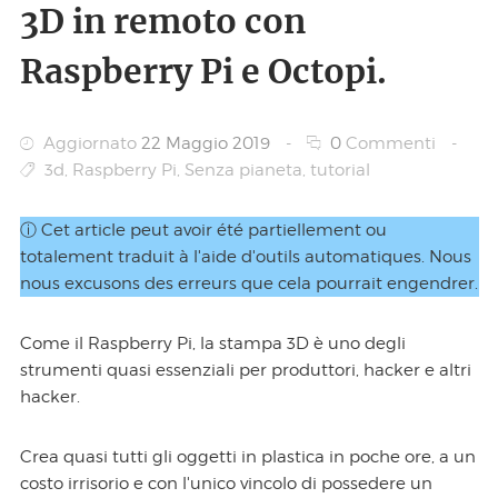
3D in remoto con
Raspberry Pi e Octopi.
Aggiornato
22 Maggio 2019
-
0
Commenti
-
3d
,
Raspberry Pi
,
Senza pianeta
,
tutorial
ⓘ Cet article peut avoir été partiellement ou
totalement traduit à l'aide d'outils automatiques. Nous
nous excusons des erreurs que cela pourrait engendrer.
Come il Raspberry Pi, la stampa 3D è uno degli
strumenti quasi essenziali per produttori, hacker e altri
hacker.
Crea quasi tutti gli oggetti in plastica in poche ore, a un
costo irrisorio e con l'unico vincolo di possedere un