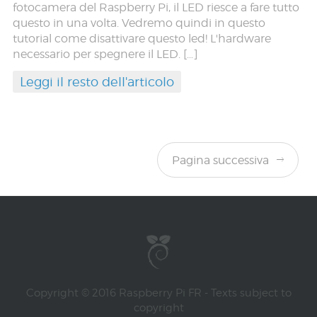
fotocamera del Raspberry Pi, il LED riesce a fare tutto
questo in una volta. Vedremo quindi in questo
tutorial come disattivare questo led! L'hardware
necessario per spegnere il LED. […]
Leggi il resto dell'articolo
Pagina successiva
Copyright © 2016 Raspberry Pi FR - Texts subject to
copyright