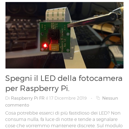
Spegni il LED della fotocamera
per Raspberry Pi.
Di
Raspberry Pi FR
il 17 Dicembre 2019
-
Nessun
commento
Cosa potrebbe esserci di più fastidioso dei LED? Non
consuma nulla, fa luce di notte e tende a segnalare
cose che vorremmo mantenere discrete. Sul modulo