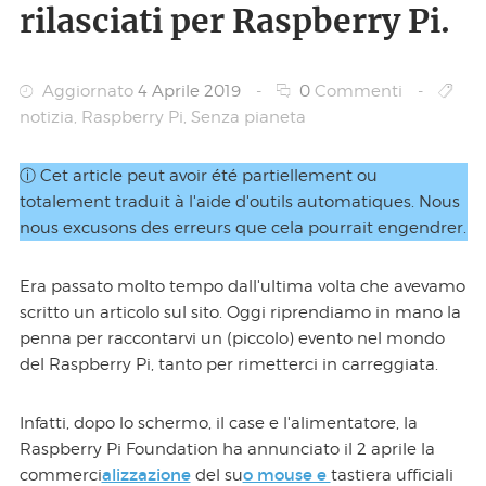
rilasciati per Raspberry Pi.
Aggiornato
4 Aprile 2019
-
0
Commenti
-
notizia
,
Raspberry Pi
,
Senza pianeta
ⓘ Cet article peut avoir été partiellement ou
totalement traduit à l'aide d'outils automatiques. Nous
nous excusons des erreurs que cela pourrait engendrer.
Era passato molto tempo dall'ultima volta che avevamo
scritto un articolo sul sito. Oggi riprendiamo in mano la
penna per raccontarvi un (piccolo) evento nel mondo
del Raspberry Pi, tanto per rimetterci in carreggiata.
Infatti, dopo lo schermo, il case e l'alimentatore, la
Raspberry Pi Foundation ha annunciato il 2 aprile la
alizzazione
o mouse e
commerci
del su
tastiera ufficiali