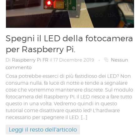
Spegni il LED della fotocamera
per Raspberry Pi.
Di
Raspberry Pi FR
il 17 Dicembre 2019
-
Nessun
commento
Cosa potrebbe esserci di più fastidioso dei LED? Non
consuma nulla, fa luce di notte e tende a segnalare
cose che vorremmo mantenere discrete. Sul modulo
fotocamera del Raspberry Pi, il LED riesce a fare tutto
questo in una volta. Vedremo quindi in questo
tutorial come disattivare questo led! L'hardware
necessario per spegnere il LED. […]
Leggi il resto dell'articolo